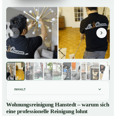
INHALT
Wohnungsreinigung Hanstedt – warum sich eine
01
Wohnungsreinigung Hanstedt – warum sich
professionelle Reinigung lohnt
eine professionelle Reinigung lohnt
Unsere Leistungen im Überblick
02