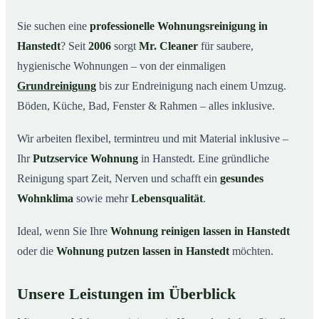
Warum Mr. Cleaner in Hanstedt?
03
Sie suchen eine
professionelle Wohnungsreinigung in
Hanstedt
? Seit
2006
sorgt
Mr. Cleaner
für saubere,
So funktioniert’s
04
hygienische Wohnungen – von der einmaligen
Typische Anlässe für eine Wohnungsreinigung
05
Grundreinigung
bis zur Endreinigung nach einem Umzug.
Wohnungsreinigung in Hanstedt & Umgebung
06
Böden, Küche, Bad, Fenster & Rahmen – alles inklusive.
Jetzt Angebot einholen
07
Wir arbeiten flexibel, termintreu und mit Material inklusive –
So reinigen unsere Profis Ihre Wohnung in
08
Hanstedt
Ihr
Putzservice Wohnung
in Hanstedt. Eine gründliche
Reinigung spart Zeit, Nerven und schafft ein
gesundes
Wohnklima
sowie mehr
Lebensqualität
.
Ideal, wenn Sie Ihre
Wohnung reinigen lassen in Hanstedt
oder die
Wohnung putzen lassen in Hanstedt
möchten.
Unsere Leistungen im Überblick