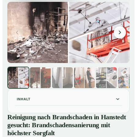
INHALT
Reinigung nach Brandschaden in Hanstedt gesucht:
01
Reinigung nach Brandschaden in Hanstedt
Brandschadensanierung mit höchster Sorgfalt
gesucht: Brandschadensanierung mit
Brandreinigung in Hanstedt – Profis im Einsatz
02
höchster Sorgfalt