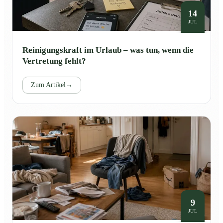
14
JUL
Reinigungskraft im Urlaub – was tun, wenn die
Vertretung fehlt?
Zum Artikel
→
9
JUL