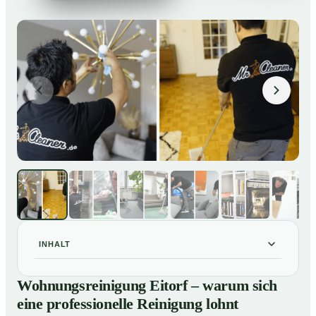
INHALT
Wohnungsreinigung Eitorf – warum sich eine
01
Wohnungsreinigung Eitorf – warum sich
professionelle Reinigung lohnt
eine professionelle Reinigung lohnt
Unsere Leistungen im Überblick
02