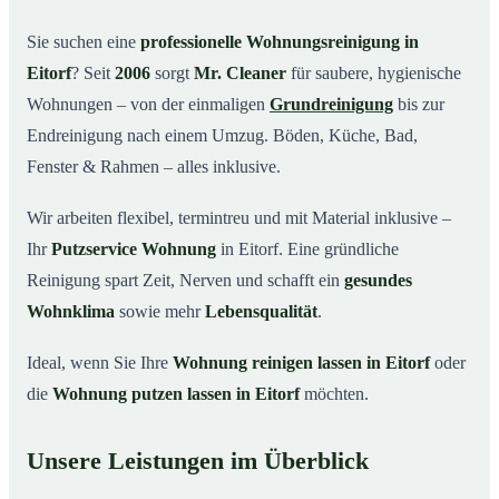
Warum Mr. Cleaner in Eitorf?
03
Sie suchen eine
professionelle Wohnungsreinigung in
Eitorf
? Seit
2006
sorgt
Mr. Cleaner
für saubere, hygienische
So funktioniert’s
04
Wohnungen – von der einmaligen
Grundreinigung
bis zur
Typische Anlässe für eine Wohnungsreinigung
05
Endreinigung nach einem Umzug. Böden, Küche, Bad,
Wohnungsreinigung in Eitorf & Umgebung
06
Fenster & Rahmen – alles inklusive.
Jetzt Angebot einholen
07
Wir arbeiten flexibel, termintreu und mit Material inklusive –
So reinigen unsere Profis Ihre Wohnung in Eitorf
08
Ihr
Putzservice Wohnung
in Eitorf. Eine gründliche
Reinigung spart Zeit, Nerven und schafft ein
gesundes
Wohnklima
sowie mehr
Lebensqualität
.
Ideal, wenn Sie Ihre
Wohnung reinigen lassen in Eitorf
oder
die
Wohnung putzen lassen in Eitorf
möchten.
Unsere Leistungen im Überblick