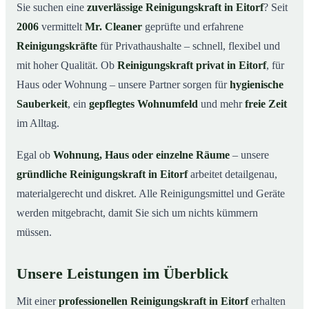
Warum eine Reinigungskraft von Mr. Cleaner?
03
Sie suchen eine
zuverlässige Reinigungskraft in Eitorf
? Seit
2006
vermittelt
Mr. Cleaner
geprüfte und erfahrene
So läuft die Buchung einer Reinigungskraft ab
04
Reinigungskräfte
für Privathaushalte – schnell, flexibel und
Typische Anlässe für eine Reinigungskraft
05
mit hoher Qualität. Ob
Reinigungskraft privat in Eitorf
, für
Reinigungskraft in Eitorf & Umgebung
06
Haus oder Wohnung – unsere Partner sorgen für
hygienische
Jetzt Reinigungskraft buchen
07
Sauberkeit
, ein
gepflegtes Wohnumfeld
und mehr
freie Zeit
So einfach buchen Sie eine Reinigungskraft in Eitorf
im Alltag.
08
Egal ob
Wohnung, Haus oder einzelne Räume
– unsere
gründliche Reinigungskraft in Eitorf
arbeitet detailgenau,
materialgerecht und diskret. Alle Reinigungsmittel und Geräte
werden mitgebracht, damit Sie sich um nichts kümmern
müssen.
Unsere Leistungen im Überblick
Mit einer
professionellen Reinigungskraft in Eitorf
erhalten