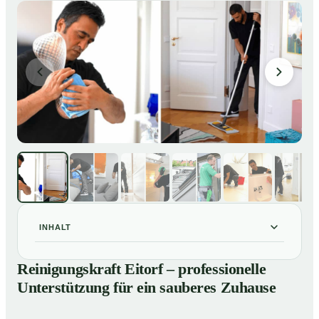
INHALT
Reinigungskraft Eitorf – professionelle Unterstützung
01
Reinigungskraft Eitorf – professionelle
für ein sauberes Zuhause
Unterstützung für ein sauberes Zuhause
Unsere Leistungen im Überblick
02