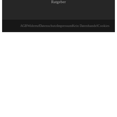
Ratgeber
AGB
Widerruf
Datenschutz
Impressum
Kein Datenhandel
Cookies