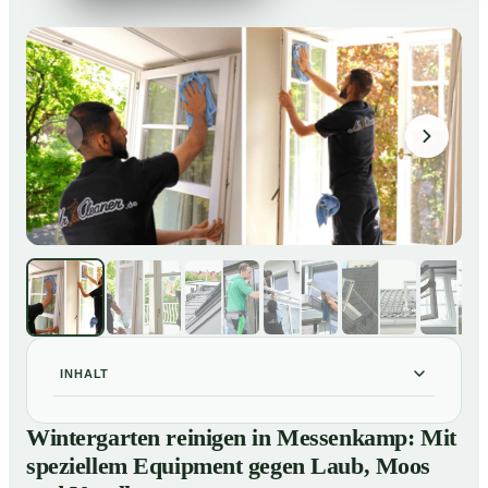
INHALT
Wintergarten reinigen in Messenkamp: Mit speziellem
01
Wintergarten reinigen in Messenkamp: Mit
Equipment gegen Laub, Moos und Vogelkot
speziellem Equipment gegen Laub, Moos
So läuft eine professionelle Reinigung eines
02