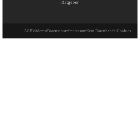
Ratgeber
AGB
Widerruf
Datenschutz
Impressum
Kein Datenhandel
Cookies