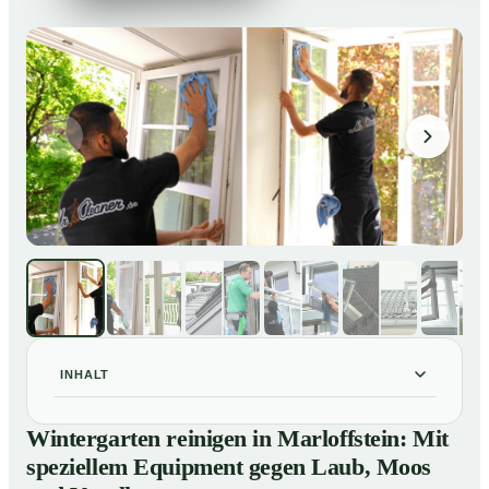
INHALT
Wintergarten reinigen in Marloffstein: Mit speziellem
01
Wintergarten reinigen in Marloffstein: Mit
Equipment gegen Laub, Moos und Vogelkot
speziellem Equipment gegen Laub, Moos
So läuft eine professionelle Reinigung eines
02