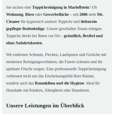
Warum Mr. Cleaner in Marloffstein?
03
Sie suchen eine
Teppichreinigung in Marloffstein
? Ob
Wohnung
,
Büro
oder
Gewerbefläche
– seit
2006
steht
Mr.
Teppichreinigung in Marloffstein und Umgebung
04
Cleaner
für
hygienisch saubere Teppiche
und
tiefenrein
Jetzt Angebot einholen
05
gepflegte Bodenbeläge
. Unsere geschulten Teams reinigen
Qualität, die man sieht – Profis bei einer
06
Teppiche direkt bei Ihnen vor Ort –
gründlich, flexibel und
Teppichreinigung in Marloffstein im Einsatz
ohne Anfahrtskosten
.
Wir entfernen Schmutz, Flecken, Laufspuren und Gerüche mit
modernen Reinigungsverfahren, die Fasern schonen und für
spürbare Frische sorgen. Eine professionelle Teppichreinigung
verbessert nicht nur das Erscheinungsbild Ihrer Räume,
sondern auch das
Raumklima und die Hygiene
. Ideal für
Haushalte mit Kindern, Allergikern oder Haustieren.
Unsere Leistungen im Überblick