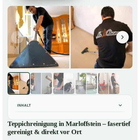
INHALT
Teppichreinigung in Marloffstein – fasertief gereinigt &
01
Teppichreinigung in Marloffstein – fasertief
direkt vor Ort
gereinigt & direkt vor Ort
Unsere Leistungen im Überblick
02