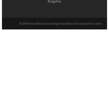
Ratgeber
AGB
Widerruf
Datenschutz
Impressum
Kein Datenhandel
Cookies