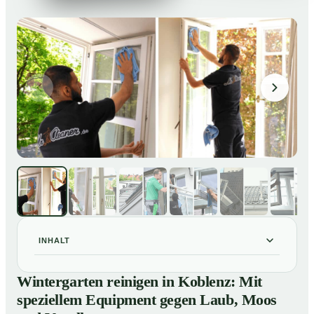
INHALT
Wintergarten reinigen in Koblenz: Mit speziellem
01
Wintergarten reinigen in Koblenz: Mit
Equipment gegen Laub, Moos und Vogelkot
speziellem Equipment gegen Laub, Moos
So läuft eine professionelle Reinigung eines
02