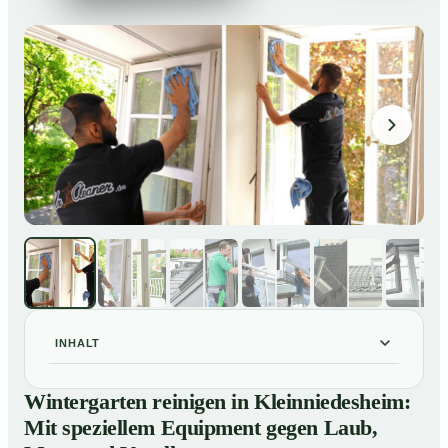
INHALT
Wintergarten reinigen in Kleinniedesheim: Mit
01
Wintergarten reinigen in Kleinniedesheim:
speziellem Equipment gegen Laub, Moos und Vogelkot
Mit speziellem Equipment gegen Laub,
So läuft eine professionelle Reinigung eines
02