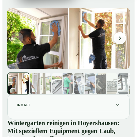
INHALT
Wintergarten reinigen in Hoyershausen: Mit speziellem
01
Wintergarten reinigen in Hoyershausen:
Equipment gegen Laub, Moos und Vogelkot
Mit speziellem Equipment gegen Laub,
So läuft eine professionelle Reinigung eines
02