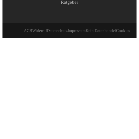
Ratgeber
AGB
Widerruf
Datenschutz
Impressum
Kein Datenhandel
Cookies