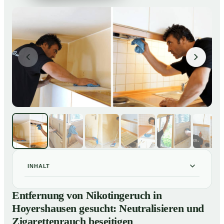
INHALT
Entfernung von Nikotingeruch in Hoyershausen
01
Entfernung von Nikotingeruch in
gesucht: Neutralisieren und Zigarettenrauch beseitigen
Hoyershausen gesucht: Neutralisieren und
So entfernen wir Nikotingeruch in Hoyershausen
02
Zigarettenrauch beseitigen