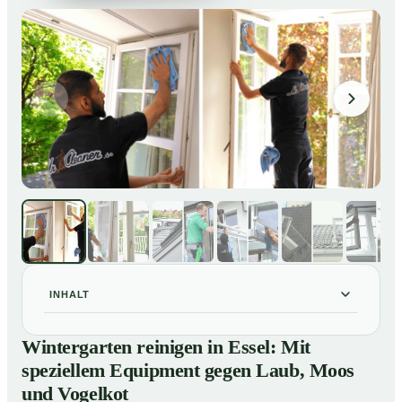
INHALT
Wintergarten reinigen in Essel: Mit speziellem
01
Wintergarten reinigen in Essel: Mit
Equipment gegen Laub, Moos und Vogelkot
speziellem Equipment gegen Laub, Moos
So läuft eine professionelle Reinigung eines
02
und Vogelkot
Wintergarten in Essel ab