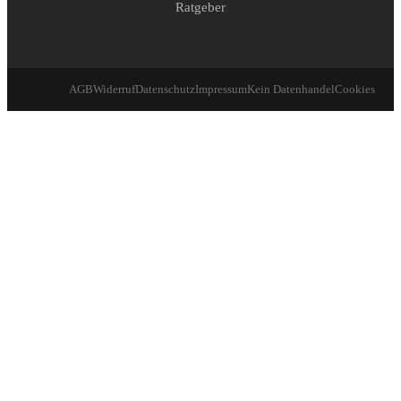
Ratgeber
AGB
Widerruf
Datenschutz
Impressum
Kein Datenhandel
Cookies