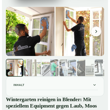
INHALT
Wintergarten reinigen in Blender: Mit speziellem
01
Wintergarten reinigen in Blender: Mit
Equipment gegen Laub, Moos und Vogelkot
speziellem Equipment gegen Laub, Moos
So läuft eine professionelle Reinigung eines