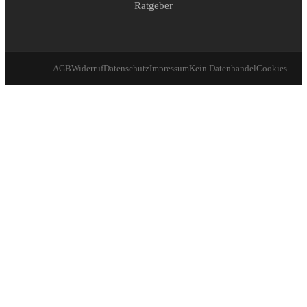
Ratgeber
AGB
Widerruf
Datenschutz
Impressum
Kein Datenhandel
Cookies