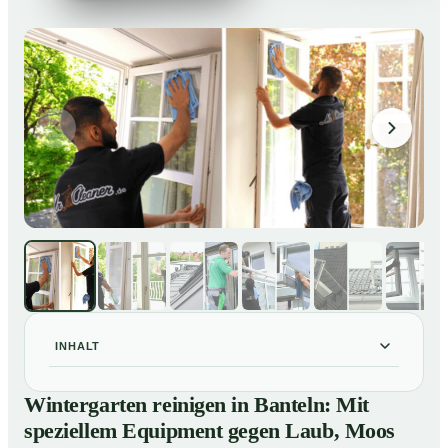
INHALT
Wintergarten reinigen in Banteln: Mit speziellem
01
Wintergarten reinigen in Banteln: Mit
Equipment gegen Laub, Moos und Vogelkot
speziellem Equipment gegen Laub, Moos
So läuft eine professionelle Reinigung eines