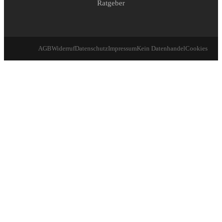
Ratgeber
AGB
Widerruf
Datenschutz
Impressum
Kein Datenhandel
Cookies