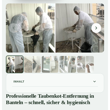
INHALT
Professionelle Taubenkot-Entfernung in Banteln –
01
Professionelle Taubenkot-Entfernung in
schnell, sicher & hygienisch
Banteln – schnell, sicher & hygienisch
Warum professionelle Taubenkot-Entfernung in Banteln
02