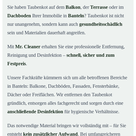
wichtig ist
Sie haben Taubenkot auf dem
Balkon
, der
Terrasse
oder im
Ihr Vorteil: Erfahrung & klare Abläufe
03
Dachboden
Ihrer Immobilie in
Banteln
? Taubenkot ist nicht
Taubenkot entfernen in Banteln & Umgebung
04
nur unangenehm, sondern kann auch
gesundheitsschädlich
Jetzt Angebot für die Taubenkot-Entfernung in Banteln
sein und Materialien dauerhaft angreifen.
05
anfordern
Mit
Mr. Cleaner
erhalten Sie eine professionelle Entfernung,
So wird Taubenkot in Banteln professionell entfernt
06
Reinigung und Desinfektion –
schnell, sicher und zum
Festpreis
.
Unsere Fachkräfte kümmern sich um alle betroffenen Bereiche
in Banteln: Balkone, Dachböden, Fassaden, Fensterbänke,
Dächer oder Freiflächen. Wir entfernen den Taubenkot
gründlich, entsorgen alles fachgerecht und sorgen durch eine
anschließende Desinfektion
für hygienische Verhältnisse.
Das notwendige Material bringen wir vollständig mit – für Sie
entsteht
kein zusätzlicher Aufwand
. Bei umfangreicheren