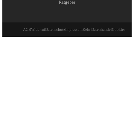
Ratgeber
AGB
Widerruf
Datenschutz
Impressum
Kein Datenhandel
Cookies