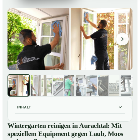
INHALT
Wintergarten reinigen in Aurachtal: Mit speziellem
01
Wintergarten reinigen in Aurachtal: Mit
Equipment gegen Laub, Moos und Vogelkot
speziellem Equipment gegen Laub, Moos
So läuft eine professionelle Reinigung eines
02