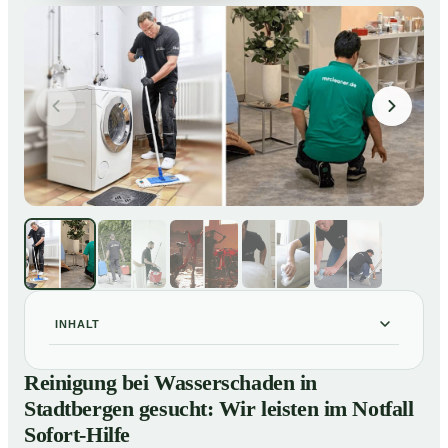
INHALT
Reinigung bei Wasserschaden in Stadtbergen gesucht:
01
Reinigung bei Wasserschaden in
Wir leisten im Notfall Sofort-Hilfe
Stadtbergen gesucht: Wir leisten im Notfall
So läuft die Reinigung nach Wasserschaden in
02
Sofort-Hilfe
Stadtbergen ab