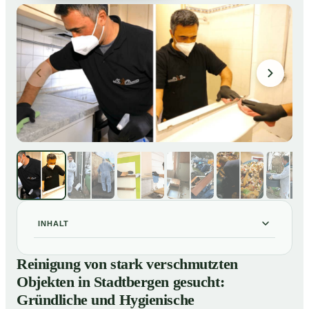
INHALT
Reinigung von stark verschmutzten Objekten in
01
Reinigung von stark verschmutzten
Stadtbergen gesucht: Gründliche und Hygienische
Objekten in Stadtbergen gesucht:
Tiefenreinigung
Gründliche und Hygienische
So reinigen unsere Profis stark verschmutzte
02