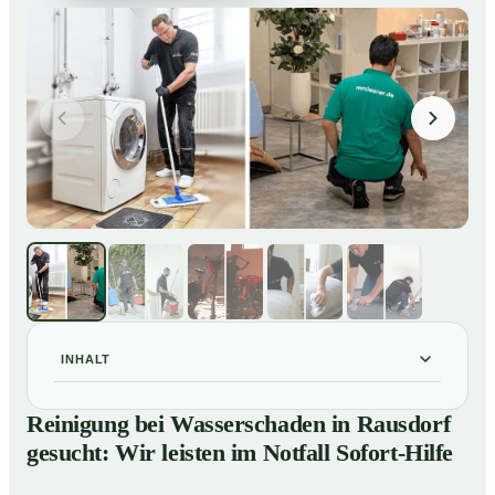
INHALT
Reinigung bei Wasserschaden in Rausdorf gesucht:
01
Reinigung bei Wasserschaden in Rausdorf
Wir leisten im Notfall Sofort-Hilfe
gesucht: Wir leisten im Notfall Sofort-Hilfe
So läuft die Reinigung nach Wasserschaden in
02
Rausdorf ab