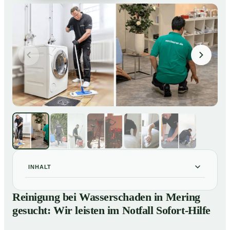
INHALT
Reinigung bei Wasserschaden in Mering gesucht: Wir
01
Reinigung bei Wasserschaden in Mering
leisten im Notfall Sofort-Hilfe
gesucht: Wir leisten im Notfall Sofort-Hilfe
So läuft die Reinigung nach Wasserschaden in Mering
02
ab