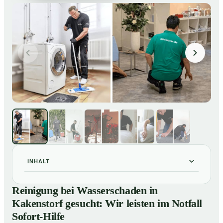
INHALT
Reinigung bei Wasserschaden in Kakenstorf gesucht:
01
Reinigung bei Wasserschaden in
Wir leisten im Notfall Sofort-Hilfe
Kakenstorf gesucht: Wir leisten im Notfall
So läuft die Reinigung nach Wasserschaden in
02
Sofort-Hilfe
Kakenstorf ab