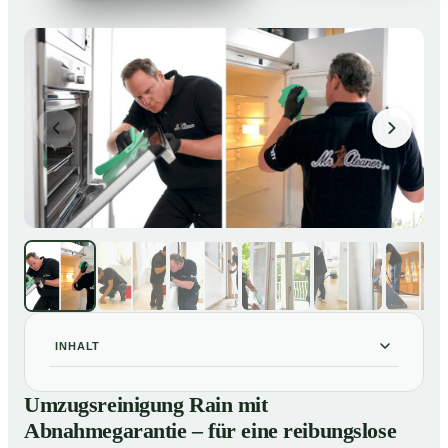
INHALT
Umzugsreinigung Rain mit Abnahmegarantie – für eine
01
Umzugsreinigung Rain mit
reibungslose Wohnungsübergabe
Abnahmegarantie – für eine reibungslose
Unsere Leistungen im Überblick
02