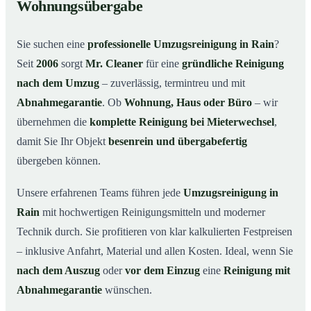
Wohnungsübergabe
Warum Mr. Cleaner in Rain?
03
Sie suchen eine
professionelle Umzugsreinigung in Rain
?
So funktioniert’s
04
Seit
2006
sorgt
Mr. Cleaner
für eine
gründliche Reinigung
Typische Anlässe für eine Umzugsreinigung
05
nach dem Umzug
– zuverlässig, termintreu und mit
Umzugsreinigung in Rain & Umgebung
06
Abnahmegarantie
. Ob
Wohnung, Haus oder Büro
– wir
Jetzt Angebot anfordern
07
übernehmen die
komplette Reinigung bei Mieterwechsel
,
damit Sie Ihr Objekt
besenrein und übergabefertig
So läuft eine Umzugsreinigung in Rain wirklich ab
08
übergeben können.
Unsere erfahrenen Teams führen jede
Umzugsreinigung in
Rain
mit hochwertigen Reinigungsmitteln und moderner
Technik durch. Sie profitieren von klar kalkulierten Festpreisen
– inklusive Anfahrt, Material und allen Kosten. Ideal, wenn Sie
nach dem Auszug
oder
vor dem Einzug
eine
Reinigung mit
Abnahmegarantie
wünschen.