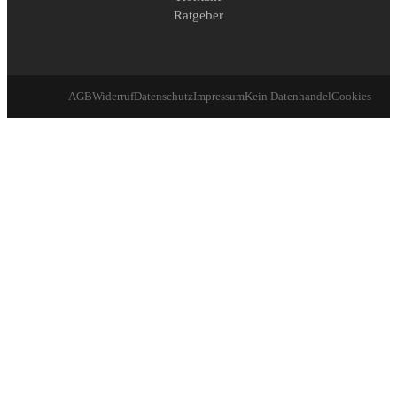
Ratgeber
AGB
Widerruf
Datenschutz
Impressum
Kein Datenhandel
Cookies