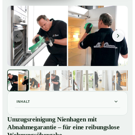
INHALT
Umzugsreinigung Nienhagen mit Abnahmegarantie –
01
Umzugsreinigung Nienhagen mit
für eine reibungslose Wohnungsübergabe
Abnahmegarantie – für eine reibungslose
Unsere Leistungen im Überblick
02