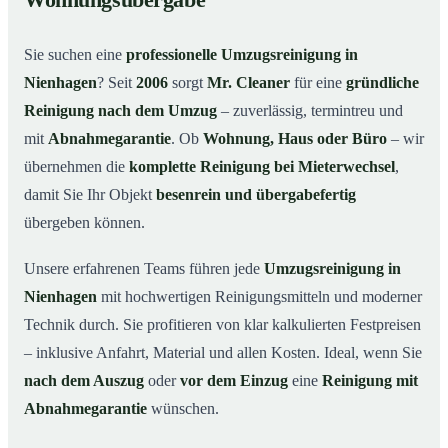
Wohnungsübergabe
Warum Mr. Cleaner in Nienhagen?
03
Sie suchen eine
professionelle Umzugsreinigung in
So funktioniert’s
04
Nienhagen
? Seit
2006
sorgt
Mr. Cleaner
für eine
gründliche
Typische Anlässe für eine Umzugsreinigung
05
Reinigung nach dem Umzug
– zuverlässig, termintreu und
Umzugsreinigung in Nienhagen & Umgebung
06
mit
Abnahmegarantie
. Ob
Wohnung, Haus oder Büro
– wir
Jetzt Angebot anfordern
07
übernehmen die
komplette Reinigung bei Mieterwechsel
,
damit Sie Ihr Objekt
besenrein und übergabefertig
So läuft eine Umzugsreinigung in Nienhagen
08
wirklich ab
übergeben können.
Unsere erfahrenen Teams führen jede
Umzugsreinigung in
Nienhagen
mit hochwertigen Reinigungsmitteln und moderner
Technik durch. Sie profitieren von klar kalkulierten Festpreisen
– inklusive Anfahrt, Material und allen Kosten. Ideal, wenn Sie
nach dem Auszug
oder
vor dem Einzug
eine
Reinigung mit
Abnahmegarantie
wünschen.