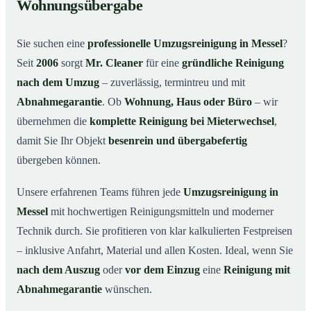
Wohnungsübergabe
Warum Mr. Cleaner in Messel?
03
Sie suchen eine
professionelle Umzugsreinigung in Messel
?
So funktioniert’s
04
Seit
2006
sorgt
Mr. Cleaner
für eine
gründliche Reinigung
Typische Anlässe für eine Umzugsreinigung
05
nach dem Umzug
– zuverlässig, termintreu und mit
Umzugsreinigung in Messel & Umgebung
06
Abnahmegarantie
. Ob
Wohnung, Haus oder Büro
– wir
Jetzt Angebot anfordern
07
übernehmen die
komplette Reinigung bei Mieterwechsel
,
damit Sie Ihr Objekt
besenrein und übergabefertig
So läuft eine Umzugsreinigung in Messel wirklich ab
08
übergeben können.
Unsere erfahrenen Teams führen jede
Umzugsreinigung in
Messel
mit hochwertigen Reinigungsmitteln und moderner
Technik durch. Sie profitieren von klar kalkulierten Festpreisen
– inklusive Anfahrt, Material und allen Kosten. Ideal, wenn Sie
nach dem Auszug
oder
vor dem Einzug
eine
Reinigung mit
Abnahmegarantie
wünschen.