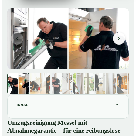
INHALT
Umzugsreinigung Messel mit Abnahmegarantie – für
01
Umzugsreinigung Messel mit
eine reibungslose Wohnungsübergabe
Abnahmegarantie – für eine reibungslose
Unsere Leistungen im Überblick
02