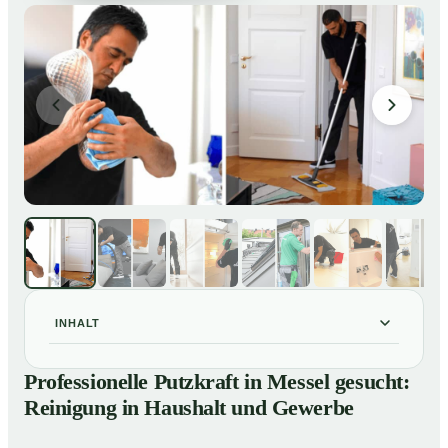
INHALT
Professionelle Putzkraft in Messel gesucht: Reinigung
01
Professionelle Putzkraft in Messel gesucht:
in Haushalt und Gewerbe
Reinigung in Haushalt und Gewerbe
So einfach buchen Sie eine Putzkraft in Messel
02