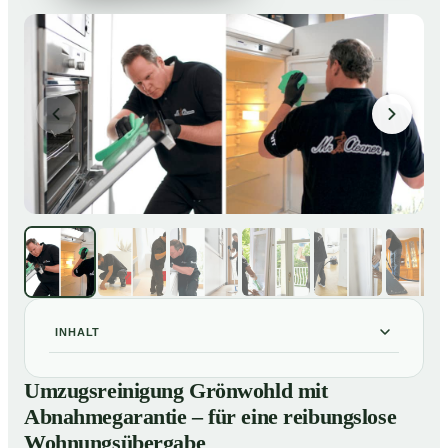
INHALT
Umzugsreinigung Grönwohld mit Abnahmegarantie –
01
Umzugsreinigung Grönwohld mit
für eine reibungslose Wohnungsübergabe
Abnahmegarantie – für eine reibungslose
Unsere Leistungen im Überblick
02
Wohnungsübergabe