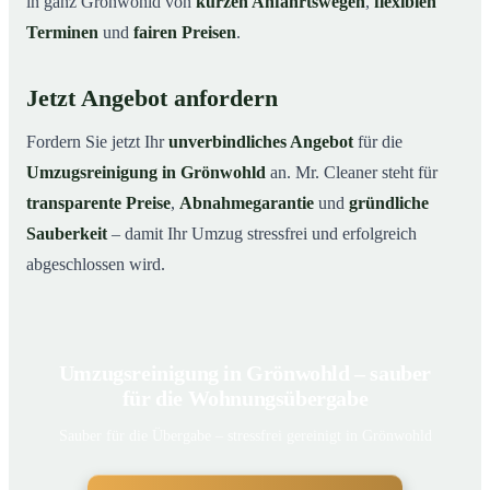
in ganz Grönwohld von
kurzen Anfahrtswegen
,
flexiblen
Terminen
und
fairen Preisen
.
Jetzt Angebot anfordern
Fordern Sie jetzt Ihr
unverbindliches Angebot
für die
Umzugsreinigung in Grönwohld
an. Mr. Cleaner steht für
transparente Preise
,
Abnahmegarantie
und
gründliche
Sauberkeit
– damit Ihr Umzug stressfrei und erfolgreich
abgeschlossen wird.
Umzugsreinigung in Grönwohld – sauber
für die Wohnungsübergabe
Sauber für die Übergabe – stressfrei gereinigt in Grönwohld