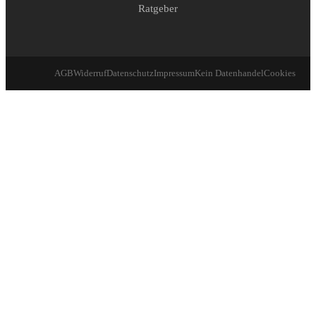
Ratgeber
AGB
Widerruf
Datenschutz
Impressum
Kein Datenhandel
Cookies