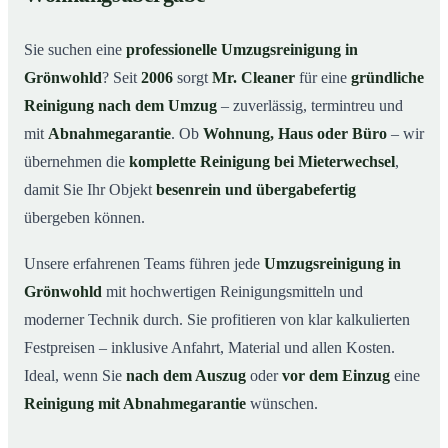
Warum Mr. Cleaner in Grönwohld?
03
Sie suchen eine
professionelle Umzugsreinigung in
So funktioniert’s
04
Grönwohld
? Seit
2006
sorgt
Mr. Cleaner
für eine
gründliche
Typische Anlässe für eine Umzugsreinigung
05
Reinigung nach dem Umzug
– zuverlässig, termintreu und
Umzugsreinigung in Grönwohld & Umgebung
06
mit
Abnahmegarantie
. Ob
Wohnung, Haus oder Büro
– wir
Jetzt Angebot anfordern
07
übernehmen die
komplette Reinigung bei Mieterwechsel
,
damit Sie Ihr Objekt
besenrein und übergabefertig
So läuft eine Umzugsreinigung in Grönwohld
08
wirklich ab
übergeben können.
Unsere erfahrenen Teams führen jede
Umzugsreinigung in
Grönwohld
mit hochwertigen Reinigungsmitteln und
moderner Technik durch. Sie profitieren von klar kalkulierten
Festpreisen – inklusive Anfahrt, Material und allen Kosten.
Ideal, wenn Sie
nach dem Auszug
oder
vor dem Einzug
eine
Reinigung mit Abnahmegarantie
wünschen.