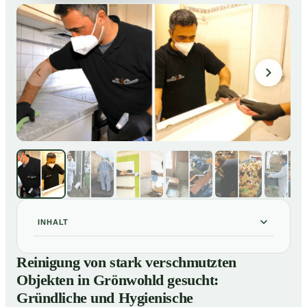
INHALT
Reinigung von stark verschmutzten Objekten in
01
Reinigung von stark verschmutzten
Grönwohld gesucht: Gründliche und Hygienische
Objekten in Grönwohld gesucht:
Tiefenreinigung
Gründliche und Hygienische
So reinigen unsere Profis stark verschmutzte
02