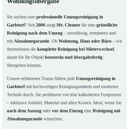
Wohnungsübergabe
Warum Mr. Cleaner in Garlstorf?
03
Sie suchen eine
professionelle Umzugsreinigung in
So funktioniert’s
04
Garlstorf
? Seit
2006
sorgt
Mr. Cleaner
für eine
gründliche
Typische Anlässe für eine Umzugsreinigung
05
Reinigung nach dem Umzug
– zuverlässig, termintreu und
Umzugsreinigung in Garlstorf & Umgebung
06
mit
Abnahmegarantie
. Ob
Wohnung, Haus oder Büro
– wir
Jetzt Angebot anfordern
07
übernehmen die
komplette Reinigung bei Mieterwechsel
,
damit Sie Ihr Objekt
besenrein und übergabefertig
So läuft eine Umzugsreinigung in Garlstorf
08
wirklich ab
übergeben können.
Unsere erfahrenen Teams führen jede
Umzugsreinigung in
Garlstorf
mit hochwertigen Reinigungsmitteln und moderner
Technik durch. Sie profitieren von klar kalkulierten Festpreisen
– inklusive Anfahrt, Material und allen Kosten. Ideal, wenn Sie
nach dem Auszug
oder
vor dem Einzug
eine
Reinigung mit
Abnahmegarantie
wünschen.