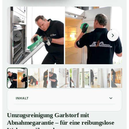
INHALT
Umzugsreinigung Garlstorf mit Abnahmegarantie – für
01
Umzugsreinigung Garlstorf mit
eine reibungslose Wohnungsübergabe
Abnahmegarantie – für eine reibungslose
Unsere Leistungen im Überblick
02