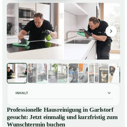
INHALT
Professionelle Hausreinigung in Garlstorf gesucht:
01
Professionelle Hausreinigung in Garlstorf
Jetzt einmalig und kurzfristig zum Wunschtermin
gesucht: Jetzt einmalig und kurzfristig zum
buchen
Wunschtermin buchen
So läuft eine professionelle Hausreinigung in Garlstorf