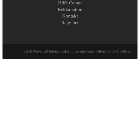
Hilfe Center
Reklamation
Kontakt
Ratgeber
AGB
Widerruf
Datenschutz
Impressum
Kein Datenhandel
Cookies