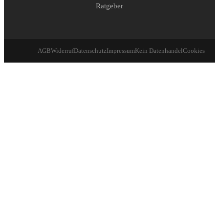
Ratgeber
AGB
Widerruf
Datenschutz
Impressum
Kein Datenhandel
Cookies