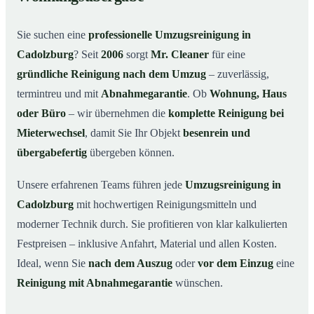
Warum Mr. Cleaner in Cadolzburg?
03
Sie suchen eine
professionelle Umzugsreinigung in
So funktioniert’s
04
Cadolzburg
? Seit
2006
sorgt
Mr. Cleaner
für eine
Typische Anlässe für eine Umzugsreinigung
05
gründliche Reinigung nach dem Umzug
– zuverlässig,
Umzugsreinigung in Cadolzburg & Umgebung
06
termintreu und mit
Abnahmegarantie
. Ob
Wohnung, Haus
Jetzt Angebot anfordern
07
oder Büro
– wir übernehmen die
komplette Reinigung bei
Mieterwechsel
, damit Sie Ihr Objekt
besenrein und
So läuft eine Umzugsreinigung in Cadolzburg
08
wirklich ab
übergabefertig
übergeben können.
Unsere erfahrenen Teams führen jede
Umzugsreinigung in
Cadolzburg
mit hochwertigen Reinigungsmitteln und
moderner Technik durch. Sie profitieren von klar kalkulierten
Festpreisen – inklusive Anfahrt, Material und allen Kosten.
Ideal, wenn Sie
nach dem Auszug
oder
vor dem Einzug
eine
Reinigung mit Abnahmegarantie
wünschen.