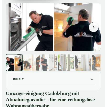
INHALT
Umzugsreinigung Cadolzburg mit Abnahmegarantie –
01
Umzugsreinigung Cadolzburg mit
für eine reibungslose Wohnungsübergabe
Abnahmegarantie – für eine reibungslose
Unsere Leistungen im Überblick
02
Wohnungsübergabe