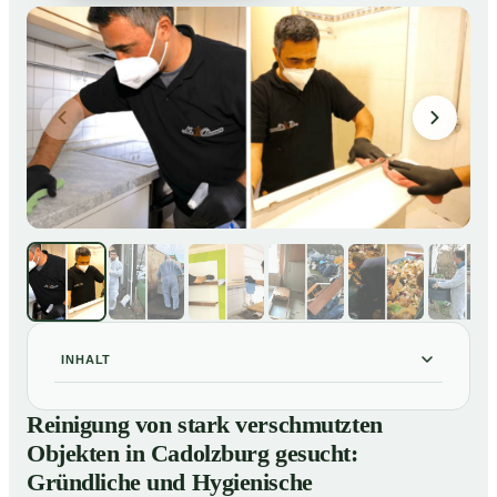
INHALT
Reinigung von stark verschmutzten Objekten in
01
Reinigung von stark verschmutzten
Cadolzburg gesucht: Gründliche und Hygienische
Objekten in Cadolzburg gesucht:
Tiefenreinigung
Gründliche und Hygienische
So reinigen unsere Profis stark verschmutzte
02