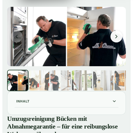
INHALT
Umzugsreinigung Bücken mit Abnahmegarantie – für
01
Umzugsreinigung Bücken mit
eine reibungslose Wohnungsübergabe
Abnahmegarantie – für eine reibungslose
Unsere Leistungen im Überblick
02