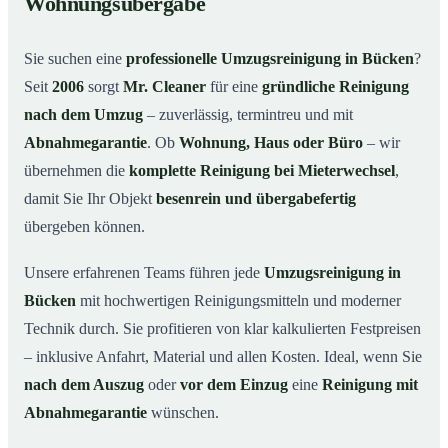
Wohnungsübergabe
Warum Mr. Cleaner in Bücken?
03
Sie suchen eine
professionelle Umzugsreinigung in Bücken
?
So funktioniert’s
04
Seit
2006
sorgt
Mr. Cleaner
für eine
gründliche Reinigung
Typische Anlässe für eine Umzugsreinigung
05
nach dem Umzug
– zuverlässig, termintreu und mit
Umzugsreinigung in Bücken & Umgebung
06
Abnahmegarantie
. Ob
Wohnung, Haus oder Büro
– wir
Jetzt Angebot anfordern
07
übernehmen die
komplette Reinigung bei Mieterwechsel
,
damit Sie Ihr Objekt
besenrein und übergabefertig
So läuft eine Umzugsreinigung in Bücken wirklich ab
08
übergeben können.
Unsere erfahrenen Teams führen jede
Umzugsreinigung in
Bücken
mit hochwertigen Reinigungsmitteln und moderner
Technik durch. Sie profitieren von klar kalkulierten Festpreisen
– inklusive Anfahrt, Material und allen Kosten. Ideal, wenn Sie
nach dem Auszug
oder
vor dem Einzug
eine
Reinigung mit
Abnahmegarantie
wünschen.