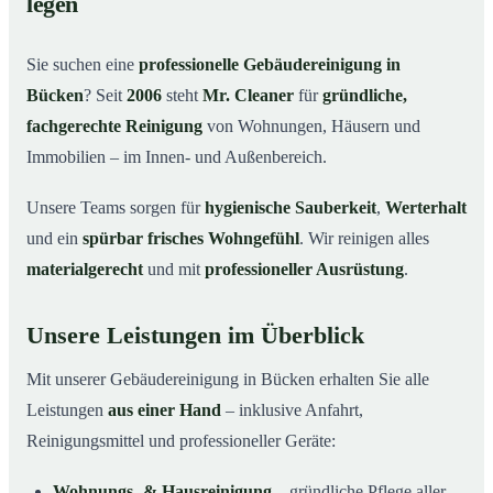
legen
Warum Mr. Cleaner in Bücken?
03
Sie suchen eine
professionelle Gebäudereinigung in
So läuft die Gebäudereinigung ab
04
Bücken
? Seit
2006
steht
Mr. Cleaner
für
gründliche,
Typische Anlässe für eine Gebäudereinigung
05
fachgerechte Reinigung
von Wohnungen, Häusern und
Gebäudereinigung in Bücken & Umgebung
06
Immobilien – im Innen- und Außenbereich.
Jetzt Angebot einholen
07
Unsere Teams sorgen für
hygienische Sauberkeit
,
Werterhalt
Gebäudereinigung in Bücken – Profis im Einsatz
08
und ein
spürbar frisches Wohngefühl
. Wir reinigen alles
materialgerecht
und mit
professioneller Ausrüstung
.
Unsere Leistungen im Überblick
Mit unserer Gebäudereinigung in Bücken erhalten Sie alle
Leistungen
aus einer Hand
– inklusive Anfahrt,
Reinigungsmittel und professioneller Geräte:
Wohnungs- & Hausreinigung
– gründliche Pflege aller