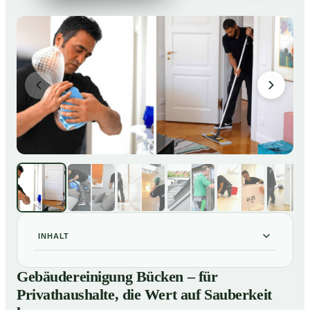
INHALT
Gebäudereinigung Bücken – für Privathaushalte, die
01
Gebäudereinigung Bücken – für
Wert auf Sauberkeit legen
Privathaushalte, die Wert auf Sauberkeit
Unsere Leistungen im Überblick
02