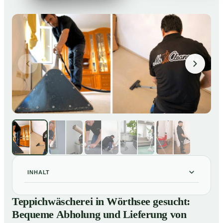
INHALT
Teppichwäscherei in Wörthsee gesucht: Bequeme
01
Teppichwäscherei in Wörthsee gesucht:
Abholung und Lieferung von losen Teppich bei Ihnen
Bequeme Abholung und Lieferung von
zu Hause