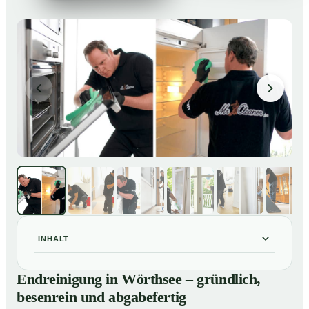
INHALT
Endreinigung in Wörthsee – gründlich, besenrein und
01
Endreinigung in Wörthsee – gründlich,
abgabefertig
besenrein und abgabefertig
Unsere Leistungen im Überblick
02