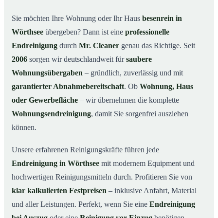
Warum Mr. Cleaner in Wörthsee?
03
Sie möchten Ihre Wohnung oder Ihr Haus
besenrein in
Wörthsee
übergeben? Dann ist eine
professionelle
So läuft die Endreinigung in Wörthsee ab
04
Endreinigung
durch
Mr. Cleaner
genau das Richtige. Seit
Typische Anlässe für eine Endreinigung
05
2006
sorgen wir deutschlandweit für
saubere
Endreinigung in Wörthsee & Umgebung
06
Wohnungsübergaben
– gründlich, zuverlässig und mit
Jetzt Angebot anfordern
07
garantierter Abnahmebereitschaft
. Ob
Wohnung, Haus
So sieht eine professionelle Endreinigung in
oder Gewerbefläche
– wir übernehmen die komplette
08
Wörthsee aus
Wohnungsendreinigung
, damit Sie sorgenfrei ausziehen
können.
Unsere erfahrenen Reinigungskräfte führen jede
Endreinigung in Wörthsee
mit modernem Equipment und
hochwertigen Reinigungsmitteln durch. Profitieren Sie von
klar kalkulierten Festpreisen
– inklusive Anfahrt, Material
und aller Leistungen. Perfekt, wenn Sie eine
Endreinigung
bei Auszug
oder eine
Reinigung vor Einzug
benötigen.