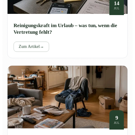
14
JUL
Reinigungskraft im Urlaub – was tun, wenn die
Vertretung fehlt?
Zum Artikel
→
9
JUL