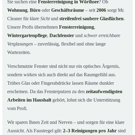
Warum Mr. Cleaner in Wörthsee?
03
Sie suchen eine
Fensterreinigung in Wörthsee
? Ob
Wohnung
,
Büro
oder
Geschäftsräume
– seit
2006
sorgt Mr.
So funktioniert’s
04
Cleaner für
klare Sicht
und
streifenfrei saubere Glasflächen
.
Fensterreinigung in Wörthsee und Umgebung
05
Unsere Profis übernehmen
Fensterreinigung
,
Jetzt kostenloses Angebot einholen
06
Wintergartenpflege
,
Dachfenster
und
schwer erreichbare
So arbeiten unsere Reinigungskräfte bei einer
07
Verglasungen
– zuverlässig, flexibel und ohne lange
Fensterreinigung in Wörthsee
Wartezeiten.
Verschmutzte Fenster sind nicht nur ein optisches Ärgernis,
sondern wirken sich auch direkt auf das Raumgefühl aus.
Trübes Glas oder Fingerabdrücke lassen Räume dunkler
erscheinen. Da das Fensterputzen zu den
zeitaufwendigsten
Arbeiten im Haushalt
gehört, lohnt sich die Unterstützung
vom Profi.
Wir sparen Ihnen Zeit und Nerven – und sorgen für eine klare
Aussicht. Als Faustregel gilt:
2–3 Reinigungen pro Jahr
sind