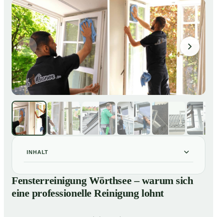
INHALT
Fensterreinigung Wörthsee – warum sich eine
01
Fensterreinigung Wörthsee – warum sich
professionelle Reinigung lohnt
eine professionelle Reinigung lohnt
Unsere Leistungen im Überblick
02