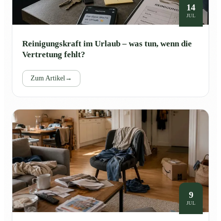
14
JUL
Reinigungskraft im Urlaub – was tun, wenn die
Vertretung fehlt?
Zum Artikel
→
9
JUL