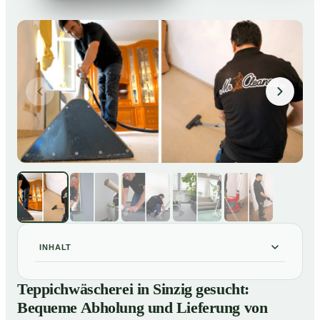
INHALT
Teppichwäscherei in Sinzig gesucht: Bequeme
01
Teppichwäscherei in Sinzig gesucht:
Abholung und Lieferung von losen Teppich bei Ihnen
Bequeme Abholung und Lieferung von
zu Hause