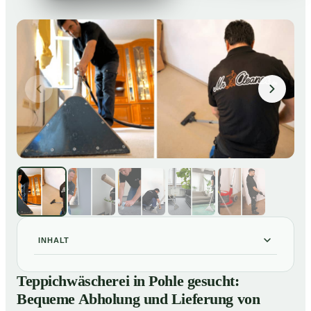
INHALT
Teppichwäscherei in Pohle gesucht: Bequeme
01
Teppichwäscherei in Pohle gesucht:
Abholung und Lieferung von losen Teppich bei Ihnen
Bequeme Abholung und Lieferung von
zu Hause