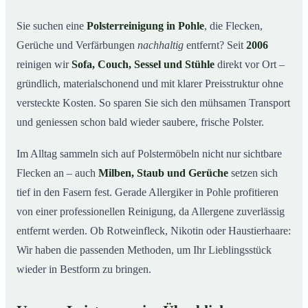
So arbeiten wir
03
Sie suchen eine
Polsterreinigung in Pohle
, die Flecken,
Gerüche und Verfärbungen
nachhaltig
entfernt? Seit
2006
Warum Mr. Cleaner in Pohle?
04
reinigen wir
Sofa, Couch, Sessel und Stühle
direkt vor Ort –
Polsterreinigung in Pohle und Umgebung
05
gründlich, materialschonend und mit klarer Preisstruktur ohne
Preise & Angebot
06
versteckte Kosten. So sparen Sie sich den mühsamen Transport
Verwandte Leistungen (für mehr Sauberkeit im
07
und geniessen schon bald wieder saubere, frische Polster.
Verbund)
Jetzt kostenloses Angebot einholen
Im Alltag sammeln sich auf Polstermöbeln nicht nur sichtbare
08
Flecken an – auch
Milben, Staub und Gerüche
setzen sich
So läuft eine professionelle Polsterreinigung in Pohle
09
ab
tief in den Fasern fest. Gerade Allergiker in Pohle profitieren
von einer professionellen Reinigung, da Allergene zuverlässig
entfernt werden. Ob Rotweinfleck, Nikotin oder Haustierhaare:
Wir haben die passenden Methoden, um Ihr Lieblingsstück
wieder in Bestform zu bringen.