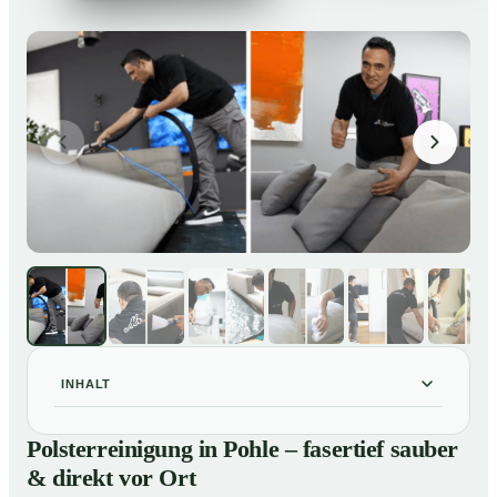
INHALT
Polsterreinigung in Pohle – fasertief sauber & direkt
01
Polsterreinigung in Pohle – fasertief sauber
vor Ort
& direkt vor Ort
Unsere Leistungen im Überblick
02