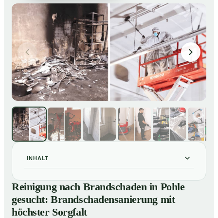
INHALT
Reinigung nach Brandschaden in Pohle gesucht:
01
Reinigung nach Brandschaden in Pohle
Brandschadensanierung mit höchster Sorgfalt
gesucht: Brandschadensanierung mit
Brandreinigung in Pohle – Profis im Einsatz
02
höchster Sorgfalt