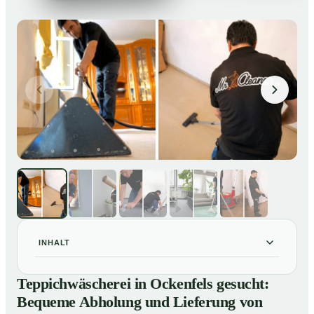
INHALT
Teppichwäscherei in Ockenfels gesucht: Bequeme
01
Teppichwäscherei in Ockenfels gesucht:
Abholung und Lieferung von losen Teppich bei Ihnen
Bequeme Abholung und Lieferung von
zu Hause