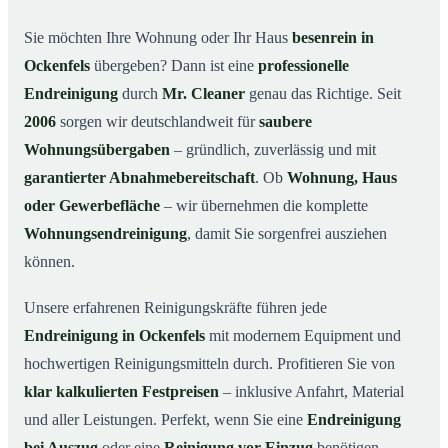
Warum Mr. Cleaner in Ockenfels?
03
Sie möchten Ihre Wohnung oder Ihr Haus
besenrein in
Ockenfels
übergeben? Dann ist eine
professionelle
So läuft die Endreinigung in Ockenfels ab
04
Endreinigung
durch
Mr. Cleaner
genau das Richtige. Seit
Typische Anlässe für eine Endreinigung
05
2006
sorgen wir deutschlandweit für
saubere
Endreinigung in Ockenfels & Umgebung
06
Wohnungsübergaben
– gründlich, zuverlässig und mit
Jetzt Angebot anfordern
07
garantierter Abnahmebereitschaft
. Ob
Wohnung, Haus
So sieht eine professionelle Endreinigung in
oder Gewerbefläche
– wir übernehmen die komplette
08
Ockenfels aus
Wohnungsendreinigung
, damit Sie sorgenfrei ausziehen
können.
Unsere erfahrenen Reinigungskräfte führen jede
Endreinigung in Ockenfels
mit modernem Equipment und
hochwertigen Reinigungsmitteln durch. Profitieren Sie von
klar kalkulierten Festpreisen
– inklusive Anfahrt, Material
und aller Leistungen. Perfekt, wenn Sie eine
Endreinigung
bei Auszug
oder eine
Reinigung vor Einzug
benötigen.