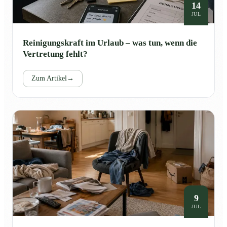
14
JUL
Reinigungskraft im Urlaub – was tun, wenn die
Vertretung fehlt?
Zum Artikel
→
9
JUL