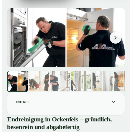
INHALT
Endreinigung in Ockenfels – gründlich, besenrein und
01
Endreinigung in Ockenfels – gründlich,
abgabefertig
besenrein und abgabefertig
Unsere Leistungen im Überblick
02