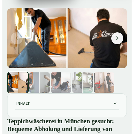
INHALT
Teppichwäscherei in München gesucht: Bequeme
01
Teppichwäscherei in München gesucht:
Abholung und Lieferung von losen Teppich bei Ihnen
Bequeme Abholung und Lieferung von
zu Hause