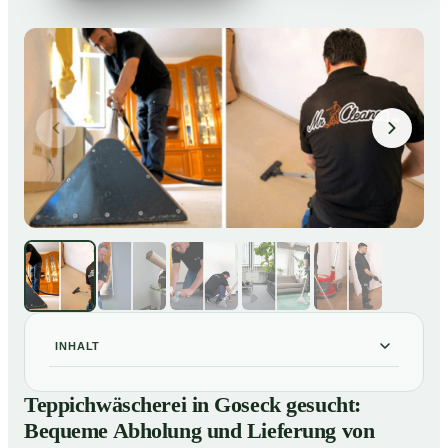
INHALT
Teppichwäscherei in Goseck gesucht: Bequeme
01
Teppichwäscherei in Goseck gesucht:
Abholung und Lieferung von losen Teppich bei Ihnen
Bequeme Abholung und Lieferung von
zu Hause