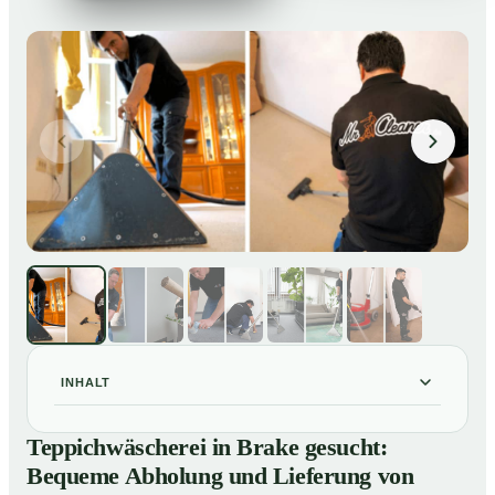
INHALT
Teppichwäscherei in Brake gesucht: Bequeme
01
Teppichwäscherei in Brake gesucht:
Abholung und Lieferung von losen Teppich bei Ihnen
Bequeme Abholung und Lieferung von
zu Hause