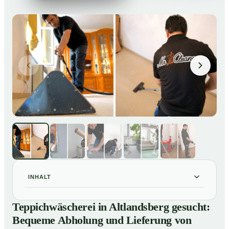
INHALT
Teppichwäscherei in Altlandsberg gesucht: Bequeme
01
Teppichwäscherei in Altlandsberg gesucht:
Abholung und Lieferung von losen Teppich bei Ihnen
Bequeme Abholung und Lieferung von
zu Hause