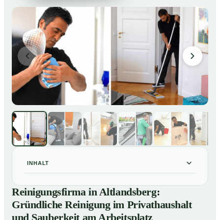
INHALT
Reinigungsfirma in Altlandsberg: Gründliche Reinigung
01
Reinigungsfirma in Altlandsberg:
im Privathaushalt und Sauberkeit am Arbeitsplatz
Gründliche Reinigung im Privathaushalt
So arbeitet eine Reinigungsfirma in Altlandsberg
02
und Sauberkeit am Arbeitsplatz