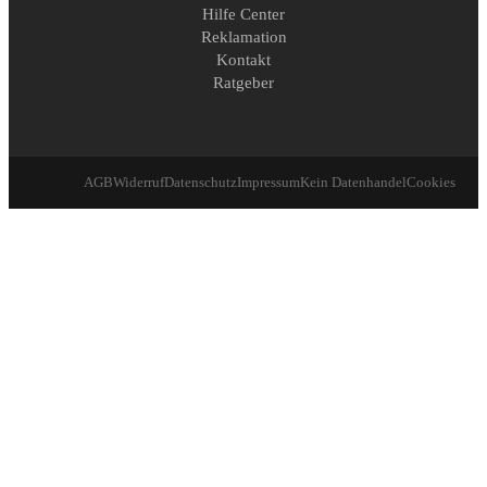
Hilfe Center
Reklamation
Kontakt
Ratgeber
AGB
Widerruf
Datenschutz
Impressum
Kein Datenhandel
Cookies