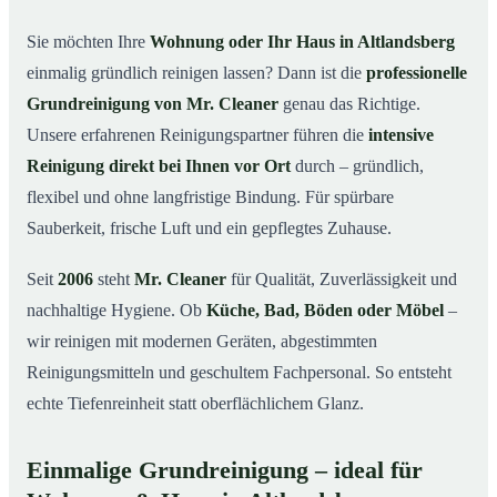
in Altlandsberg
Sie möchten Ihre
Wohnung oder Ihr Haus in Altlandsberg
Warum Mr. Cleaner in Altlandsberg?
03
einmalig gründlich reinigen lassen? Dann ist die
professionelle
So läuft die Grundreinigung in Altlandsberg ab
04
Grundreinigung von Mr. Cleaner
genau das Richtige.
Wann ist eine Grundreinigung sinnvoll?
Unsere erfahrenen Reinigungspartner führen die
intensive
05
Reinigung direkt bei Ihnen vor Ort
durch – gründlich,
Grundreinigung in Altlandsberg & Umgebung
06
flexibel und ohne langfristige Bindung. Für spürbare
Jetzt kostenloses Angebot anfordern
07
Sauberkeit, frische Luft und ein gepflegtes Zuhause.
Qualität, die man sieht – Profis im Einsatz bei einer
08
Grundreinigung in Altlandsberg
Seit
2006
steht
Mr. Cleaner
für Qualität, Zuverlässigkeit und
nachhaltige Hygiene. Ob
Küche, Bad, Böden oder Möbel
–
wir reinigen mit modernen Geräten, abgestimmten
Reinigungsmitteln und geschultem Fachpersonal. So entsteht
echte Tiefenreinheit statt oberflächlichem Glanz.
Einmalige Grundreinigung – ideal für