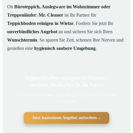
Ob
Büroteppich, Auslegware im Wohnzimmer oder
Treppenläufer
:
Mr. Cleaner
ist Ihr Partner für
Teppichboden reinigen in Wietze
. Fordern Sie jetzt Ihr
unverbindliches Angebot
an und sichern Sie sich Ihren
Wunschtermin
. So sparen Sie Zeit, schonen Ihre Nerven und
genießen eine
hygienisch saubere Umgebung
.
Teppichboden reinigen in Wietze –
saubere Böden bis in die Faser
Sauber bis in die Faser – gründlich gereinigter Teppichboden
in Wietze
Jetzt kostenloses Angebot anfordern
→