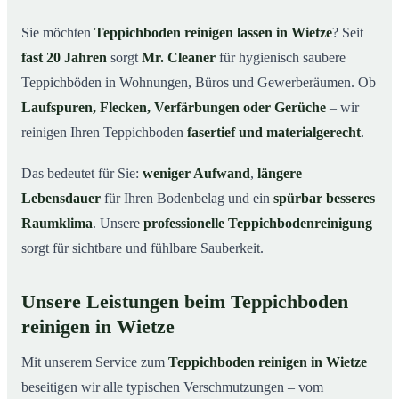
Wietze
Sie möchten
Teppichboden reinigen lassen in Wietze
? Seit
Warum Teppichboden reinigen mit Mr. Cleaner in
03
fast 20 Jahren
sorgt
Mr. Cleaner
für hygienisch saubere
Wietze?
Teppichböden in Wohnungen, Büros und Gewerberäumen. Ob
So funktioniert’s
04
Laufspuren, Flecken, Verfärbungen oder Gerüche
– wir
Teppichboden reinigen in Wietze & Umgebung
05
reinigen Ihren Teppichboden
fasertief und materialgerecht
.
Jetzt Angebot einholen
06
Das bedeutet für Sie:
weniger Aufwand
,
längere
So reinigen unsere Profis Teppichböden in Wietze
07
Lebensdauer
für Ihren Bodenbelag und ein
spürbar besseres
Raumklima
. Unsere
professionelle Teppichbodenreinigung
sorgt für sichtbare und fühlbare Sauberkeit.
Unsere Leistungen beim Teppichboden
reinigen in Wietze
Mit unserem Service zum
Teppichboden reinigen in Wietze
beseitigen wir alle typischen Verschmutzungen – vom