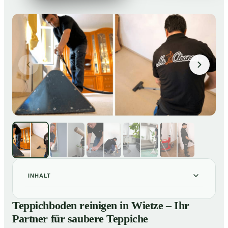
INHALT
Teppichboden reinigen in Wietze – Ihr Partner für
01
Teppichboden reinigen in Wietze – Ihr
saubere Teppiche
Partner für saubere Teppiche
Unsere Leistungen beim Teppichboden reinigen in
02