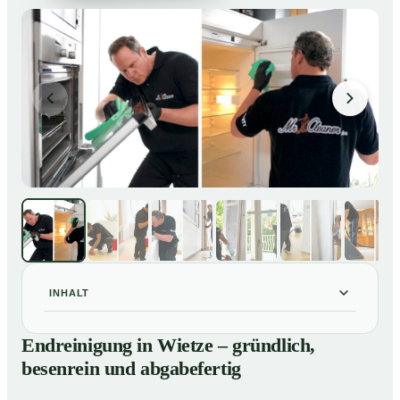
INHALT
Endreinigung in Wietze – gründlich, besenrein und
01
Endreinigung in Wietze – gründlich,
abgabefertig
besenrein und abgabefertig
Unsere Leistungen im Überblick
02