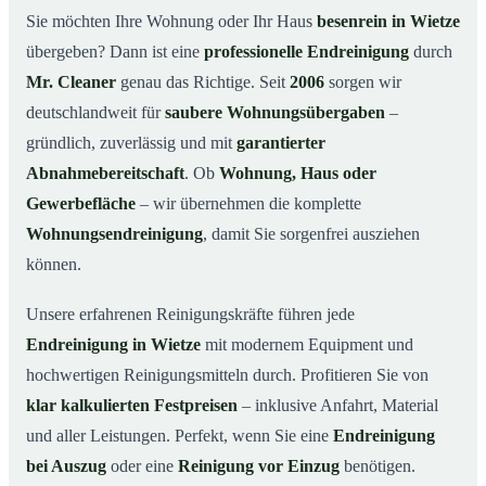
Warum Mr. Cleaner in Wietze?
03
Sie möchten Ihre Wohnung oder Ihr Haus
besenrein in Wietze
übergeben? Dann ist eine
professionelle Endreinigung
durch
So läuft die Endreinigung in Wietze ab
04
Mr. Cleaner
genau das Richtige. Seit
2006
sorgen wir
Typische Anlässe für eine Endreinigung
05
deutschlandweit für
saubere Wohnungsübergaben
–
Endreinigung in Wietze & Umgebung
06
gründlich, zuverlässig und mit
garantierter
Jetzt Angebot anfordern
07
Abnahmebereitschaft
. Ob
Wohnung, Haus oder
So sieht eine professionelle Endreinigung in
Gewerbefläche
– wir übernehmen die komplette
08
Wietze aus
Wohnungsendreinigung
, damit Sie sorgenfrei ausziehen
können.
Unsere erfahrenen Reinigungskräfte führen jede
Endreinigung in Wietze
mit modernem Equipment und
hochwertigen Reinigungsmitteln durch. Profitieren Sie von
klar kalkulierten Festpreisen
– inklusive Anfahrt, Material
und aller Leistungen. Perfekt, wenn Sie eine
Endreinigung
bei Auszug
oder eine
Reinigung vor Einzug
benötigen.